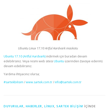
Ubuntu Linux 17.10 Artful Aardvark maskotu
Ubuntu 17.10 (Artful Aardvark)
indirmek için buradan devam
edebilirsiniz. Veya resmi web sitesi
Ubuntu
üzerinden (tavsiye ederim)
devam edebilirsiniz.
Yardıma ihtiyacınız olursa;
#sartekbilisim
/
www.sartek.com.tr
/
info@sartek.com.tr
DUYURULAR
,
HABERLER
,
LINUX
,
SARTEK BILIŞIM
IÇINDE