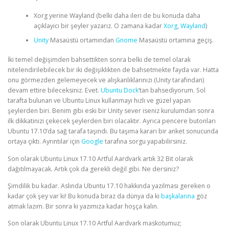
Xorg yerine Wayland (belki daha ileri de bu konuda daha
açıklayıcı bir şeyler yazarız. O zamana kadar
Xorg
,
Wayland
)
Unity
Masaüstü ortamından
Gnome
Masaüstü ortamına geçiş.
İki temel değişimden bahsettikten sonra belki de temel olarak
nitelendirilebilecek bir iki değişiklikten de bahsetmekte fayda var. Hatta
onu görmezden gelemeyecek ve alışkanlıklarınızı (Unity tarafından)
devam ettire bileceksiniz. Evet.
Ubuntu Dock
‘tan bahsediyorum. Sol
tarafta bulunan ve Ubuntu Linux kullanmayı hızlı ve güzel yapan
şeylerden biri. Benim gibi eski bir Unity sever iseniz kurulumdan sonra
ilk dikkatinizi çekecek şeylerden biri olacaktır. Ayrıca pencere butonları
Ubuntu 17.10’da sağ tarafa taşındı. Bu taşıma kararı bir anket sonucunda
ortaya çıktı. Ayrıntılar için
Google
tarafına sorgu yapabilirsiniz.
Son olarak Ubuntu Linux 17.10 Artful Aardvark artık 32 Bit olarak
dağıtılmayacak. Artık çok da gerekli değil gibi. Ne dersiniz?
Şimdilik bu kadar. Aslında Ubuntu 17.10 hakkında yazılması gereken o
kadar çok şey var ki! Bu konuda biraz da dünya da ki
başkalarına
göz
atmak lazım. Bir sonra ki yazımıza kadar hoşça kalın.
Son olarak Ubuntu Linux 17.10 Artful Aardvark maskotumuz;