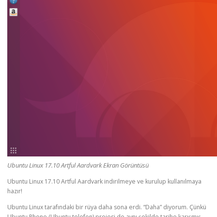
Ubuntu Linux 17.10 Artful Aardvark Ekran Görüntüsü
Ubuntu Linux 17.10 Artful Aardvark indirilmeye ve kurulup kullanılmaya
hazır!
Ubuntu Linux tarafındaki bir rüya daha sona erdi. “Daha” diyorum. Çünkü
Ubuntu Phone (Ubuntu telefon) projesi de aynı şekilde tarihe karışmış