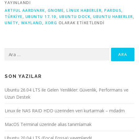
YAYINLANDI
ARTFUL AARDVARK
,
GNOME
,
LINUX HABERLER
,
PARDUS
,
TÜRKIYE
,
UBUNTU 17.10
,
UBUNTU DOCK
,
UBUNTU HABERLER
,
UNITY
,
WAYLAND
,
XORG
OLARAK ETIKETLENDI
Arama:
SON YAZILAR
Ubuntu 26.04 LTS ile Gelen Yenilikler: Güvenlik, Performans ve
Uzun Destek
Linux ile NAS RAID HDD üzerinden veri kurtarmak – mdadm
MacOS Terminal üzerinde alias tanımlamak
Ubuntu 20.04 LTS (Focal Fossa) yayımlandı!