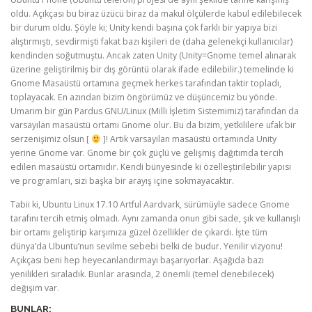
oldu. Açıkçası bu biraz üzücü biraz da makul ölçülerde kabul edilebilecek
bir durum oldu. Şöyle ki; Unity kendi başına çok farklı bir yapıya bizi
alıştırmıştı, sevdirmişti fakat bazı kişileri de (daha gelenekçi kullanıcılar)
kendinden soğutmuştu. Ancak zaten Unity (Unity=Gnome temel alınarak
üzerine geliştirilmiş bir dış görüntü olarak ifade edilebilir.) temelinde ki
Gnome Masaüstü ortamına geçmek herkes tarafından taktir topladı,
toplayacak. En azından bizim öngörümüz ve düşüncemiz bu yönde.
Umarım bir gün Pardus GNU/Linux (Milli İşletim Sistemimiz) tarafından da
varsayılan masaüstü ortamı Gnome olur. Bu da bizim, yetkililere ufak bir
serzenişimiz olsun [
]! Artık varsayılan masaüstü ortamında Unity
yerine Gnome var. Gnome bir çok güçlü ve gelişmiş dağıtımda tercih
edilen masaüstü ortamıdır. Kendi bünyesinde ki özelleştirilebilir yapısı
ve programları, sizi başka bir arayış içine sokmayacaktır.
Tabii ki, Ubuntu Linux 17.10 Artful Aardvark, sürümüyle sadece Gnome
tarafını tercih etmiş olmadı. Aynı zamanda onun gibi sade, şık ve kullanışlı
bir ortamı geliştirip karşımıza güzel özellikler de çıkardı. İşte tüm
dünya’da Ubuntu’nun sevilme sebebi belki de budur. Yenilir vizyonu!
Açıkçası beni hep heyecanlandırmayı başarıyorlar. Aşağıda bazı
yenilikleri sıraladık. Bunlar arasında, 2 önemli (temel denebilecek)
değişim var.
BUNLAR;