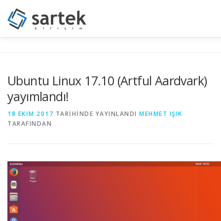
İçeriğe
geç
ANASAYFA
HAKKIMIZDA
HİZMETLER
ÇÖZÜM O
Ubuntu Linux 17.10 (Artful Aardvark)
yayımlandı!
SARTEK RC
18 EKIM 2017
TARIHINDE YAYINLANDI
MEHMET IŞIK
TARAFINDAN