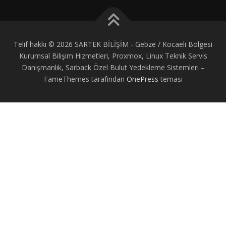
Telif hakkı © 2026 SARTEK BİLİŞİM - Gebze / Kocaeli Bölgesi
Kurumsal Bilişim Hizmetleri, Proxmox, Linux Teknik Servis
Danışmanlık, Sarback Özel Bulut Yedekleme Sistemleri
–
FameThemes tarafından
OnePress
teması